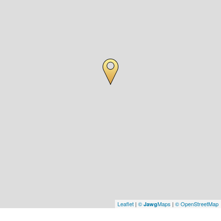
Leaflet
|
©
Maps
|
© OpenStreetMap
Jawg