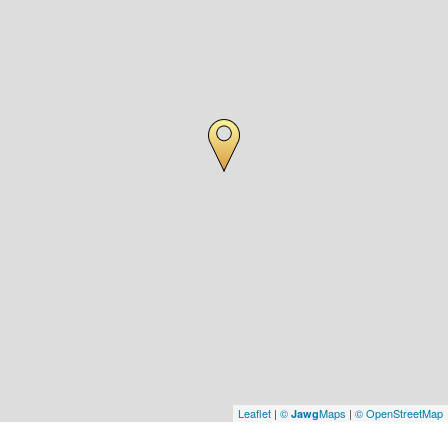
Leaflet
|
©
Maps
|
© OpenStreetMap
Jawg