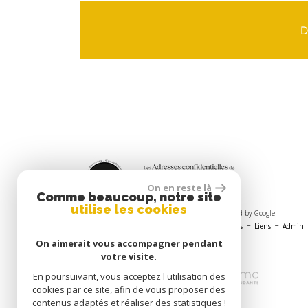
D
On en reste là
Comme beaucoup, notre site
utilise les cookies
© 2026 | Tous droits réservés - Traduction powered by Google
-
-
-
-
Plan du site
Mentions légales
Nos honoraires
Liens
Admin
On aimerait vous accompagner pendant
Politique RGPD
votre visite.
Site réalisé par :
En poursuivant, vous acceptez l'utilisation des
cookies par ce site, afin de vous proposer des
contenus adaptés et réaliser des statistiques !