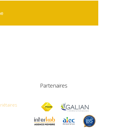
he
partenaires
iétaires