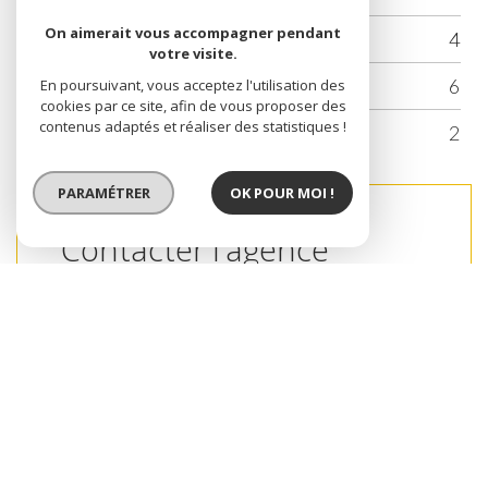
On aimerait vous accompagner pendant
Nombre de chambre(s)
4
votre visite.
Nombre de pièces
6
En poursuivant, vous acceptez l'utilisation des
cookies par ce site, afin de vous proposer des
contenus adaptés et réaliser des statistiques !
Nombre de niveaux
2
PARAMÉTRER
OK POUR MOI !
Contacter l'agence
Prénom
Nom*
E-mail*
Tel