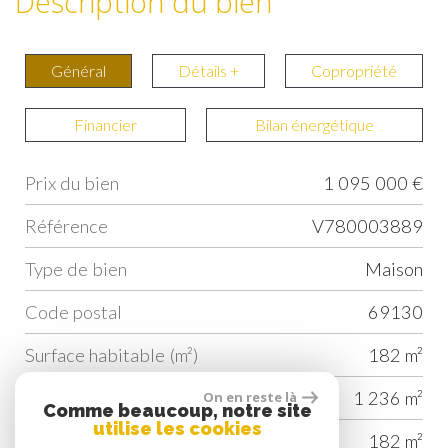
Description du bien
Général
Détails +
Copropriété
Financier
Bilan énergétique
Prix du bien
1 095 000 €
Label
Value
Référence
V780003889
Type de bien
Maison
Code postal
69130
Surface habitable (m²)
182 m²
surface terrain
1 236 m²
On en reste là
Comme beaucoup, notre site
utilise les cookies
Surface loi Carrez (m²)
182 m²